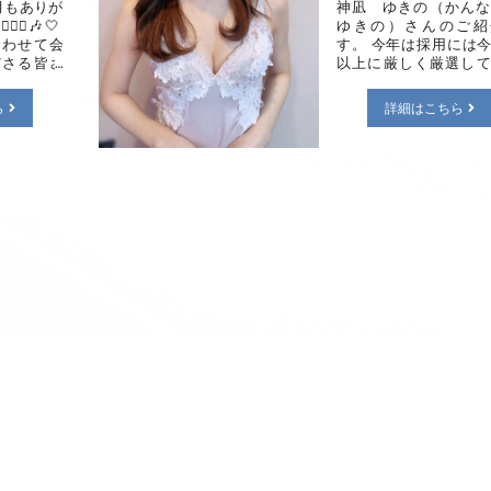
月もありが
神凪 ゆきの（かん
‍♂️🎶🤍
ゆきの）さんのご紹
合わせて会
す。 今年は採用には
ださる皆さ
以上に厳しく厳選して
とうござい
ます、皆様により満足
い素敵な出会
高い女性のみご案内し
ら
詳細はこちら
素敵な関係
と考えておりますがそ
るりぴ様に
中でもパーフェクトな
にいつも楽
ピストさんの入店が決
じておりま
ました！ ルックスは
最近トレー
可愛いも兼ね備えた激
！ジム帰
美女♡品があり透明感
す！という
潔感、美白美肌の美し
身太らない
レンダースタイル、洗
筋トレをす
れた雰囲気が好きな方
のですがや
最高の第一印象とな
りまして有
す。 常に笑顔で素直
入れ始めま
も大変魅力的で愛嬌の
すっごくす
人懐っこさは恋人と過
す！すっご
ているかのよう。お話
なので3回
ている内にどんどん彼
しずつでも
魅力に引き込まれてし
dyになれ
ます。 彼女のオイル
です✊🏻
トメントを受けると同
ャクレ笑顔
押し寄せるドキドキ感
取ってない
さに至福の一時となる