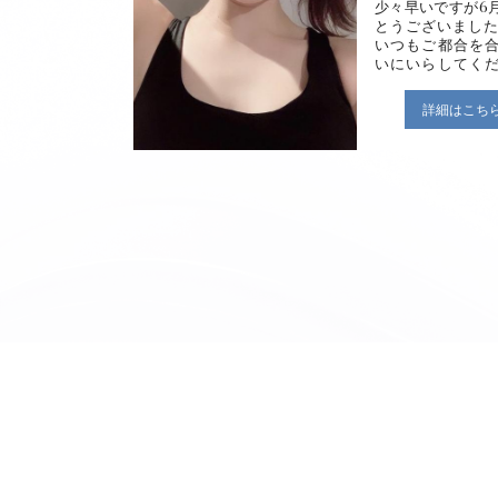
少々早いですが6
とうございました🙇🏻
いつもご都合を
いにいらしてく
ま本当にありが
ます😭🥹 新し
詳細はこち
いもあり、長く
を続けてくださ
も支えられ本当
しくて幸せを感
す🥹感謝、、。 
ニング行くよ〜
り〜！鍛えてま
方が多くて私自
よう運動がてら
る事が多かった
る気スイッチ入
酸素運動も取り
した〜🤜🏻🤛
っごく汗だくで
くです！笑（大事
言いました😀 少
引き締まった美bo
るように頑張りたい
✨笑 なんだかシ
ですが珍しく気