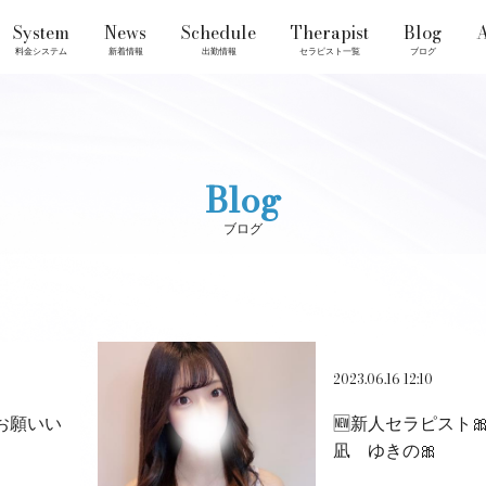
System
News
Schedule
Therapist
Blog
A
料金システム
新着情報
出勤情報
セラピスト一覧
ブログ
Blog
ブログ
2023.06.16 12:10
お願いい
🆕新人セラピスト
凪 ゆきの🎀